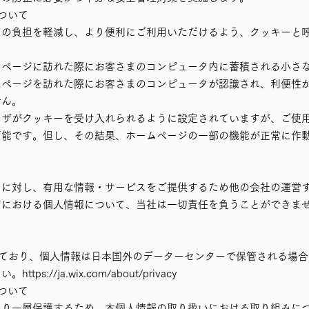
について
まの負担を軽減し、より便利にご利用いただけるよう、クッキーと
ムページに訪れた際にお客さまのコンピュータ内に蓄積される小さ
ムページを訪れた際にお客さまのコンピュータが認識され、利便性
せん。
ウザがクッキーを受け入れられるように設定されていますが、ご使
可能です。但し、その結果、ホームページの一部の機能が正常に作
まに対し、有用な情報・サービスをご提供するため他の会社の運営
ジにおける個人情報について、当社は一切責任を負うことができま
しており、個人情報は日本国外のデーターセンターで保管される場合
://ja.wix.com/about/privacy
ついて
より一層保護するため、本個人情報の取り扱いにおける取り組みに